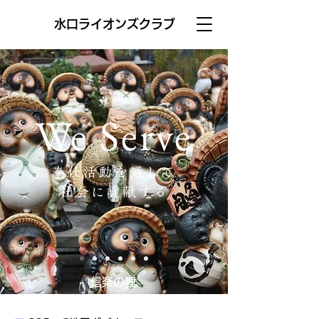
水口ライオンズクラブ
We Serve
奉仕活動を通して
社会に貢献する
信楽の狸